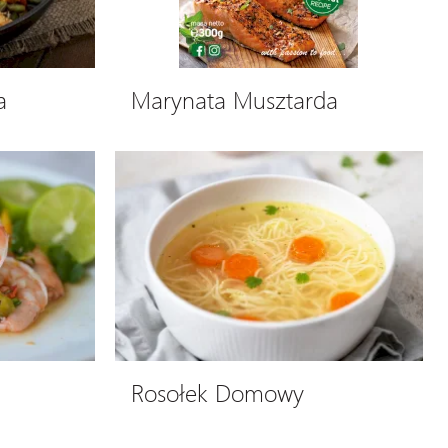
a
Marynata Musztarda
Rosołek Domowy